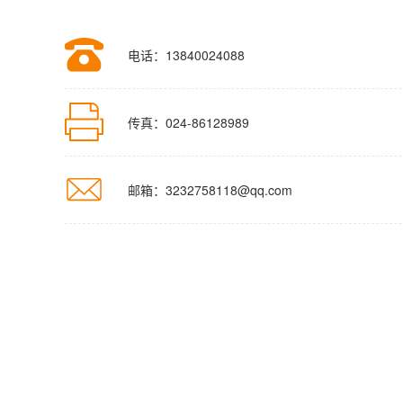
电话：13840024088
传真：024-86128989
邮箱：3232758118@qq.com