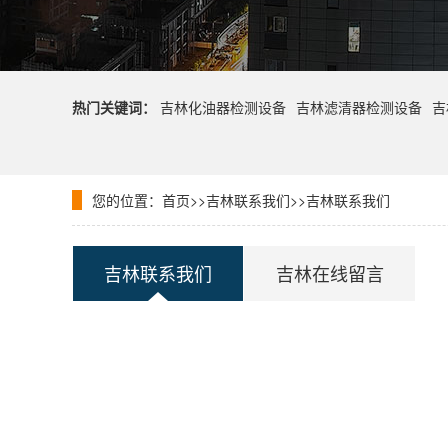
热门关键词：
吉林化油器检测设备
吉林滤清器检测设备
吉
您的位置：
首页
>>
吉林联系我们
>>
吉林联系我们
吉林联系我们
吉林在线留言